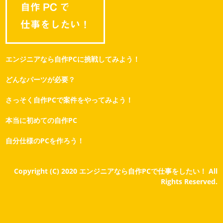
エンジニアなら自作PCに挑戦してみよう！
どんなパーツが必要？
さっそく自作PCで案件をやってみよう！
本当に初めての自作PC
自分仕様のPCを作ろう！
Copyright (C) 2020 エンジニアなら自作PCで仕事をしたい！ All
Rights Reserved.