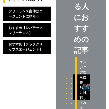
る人
フリーランス案件はエ
にお
ージェントに頼ろう！
すす
おすすめ【レバテック
フリーランス】
めの
おすすめ【テッククリ
記事
ップスエージェント】
エン
ジニ
アな
ら自
作
PC
に挑
戦し
てみ
よ