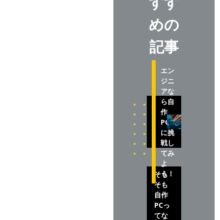
すす
めの
記事
エン
ジニ
アな
ら自
作
PC
に挑
戦し
てみ
よ
う！
そも
そも
自作
PCっ
てな