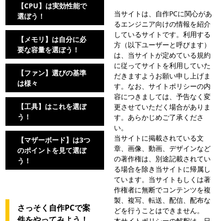
【CPU】は実効性能で
当サイトは、自作PCに関心があ
選ぼう！
るエンジニア向けの情報を紹介
しているサイトです。利用する
【メモリ】は自分に必
方（以下ユーザーと呼びます）
要な容量を選ぼう！
は、当サイトが定めている規約
に従ってサイトを利用していた
【ファン】選びの基準
だきますようお願い申し上げま
は様々
す。なお、サイトポリシーの内
容につきましては、予告なく変
【工具】はこれを選ぼ
更させていただく場合がありま
う！
す。あらかじめご了承くださ
い。
当サイトに掲載されている文
【マザーボード】は3つ
章、画像、動画、デザインなど
のポイントを見て選ぼ
の著作権は、別途記載されてい
う！
る場合を除き当サイトに帰属し
ています。当サイトもしくは著
作権者に無断でコンテンツを複
製、複写、転送、配信、配布な
さっそく自作PCで案
どを行うことはできません。
件をやってみよう！
本サイトポリシーの解釈は、日