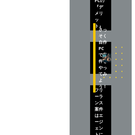
PCの
『デ
メリ
ッ
ト』
さっ
そく
自作
PC
で案
件を
やっ
てみ
よ
う！
フリ
ーラ
ンス
案件
はエ
ージ
ェン
トに