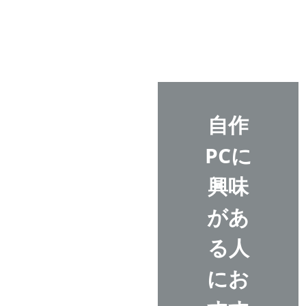
自作
PCに
興味
があ
る人
にお