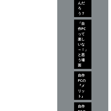
んだ
ろ
う？
「自
作PC
って
楽し
いな
～！」
と思
う場
面
自作
PCの
『メ
リッ
ト』
自作