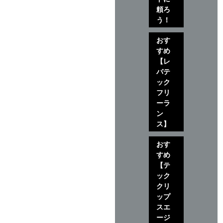
頼ろ
う！
おす
すめ
【レ
バテ
ック
フリ
ーラ
ン
ス】
おす
すめ
【テ
ック
クリ
ップ
スエ
ージ